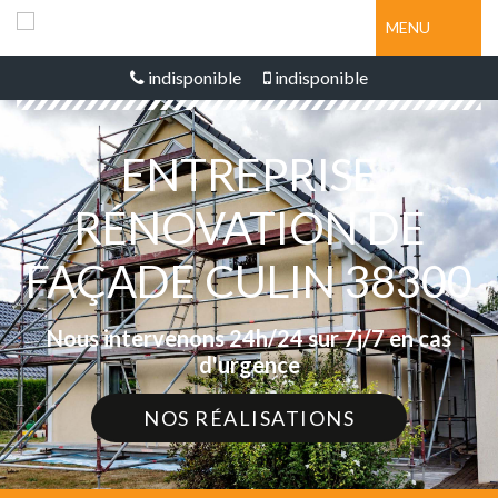
MENU
indisponible
indisponible
ENTREPRISE
RÉNOVATION DE
FAÇADE CULIN 38300
Nous intervenons 24h/24 sur 7j/7 en cas
d'urgence
NOS RÉALISATIONS