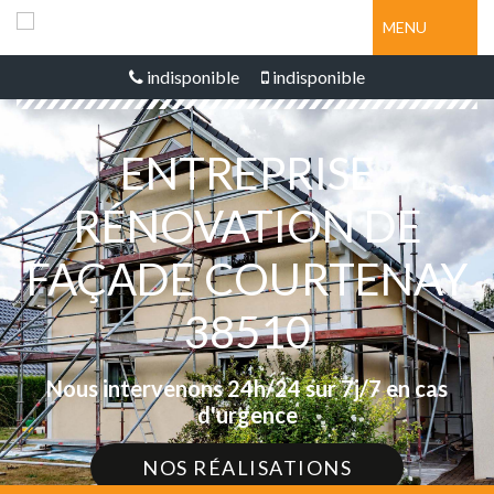
MENU
indisponible
indisponible
ENTREPRISE
RÉNOVATION DE
FAÇADE COURTENAY
38510
Nous intervenons 24h/24 sur 7j/7 en cas
d'urgence
NOS RÉALISATIONS