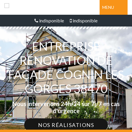
MENU
indisponible
indisponible
ENTREPRISE
RÉNOVATION DE
FAÇADE COGNIN LES
GORGES 38470
Nous intervenons 24h/24 sur 7j/7 en cas
d'urgence
NOS RÉALISATIONS