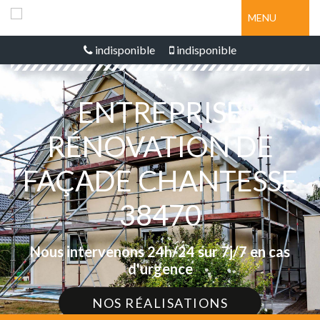
MENU
indisponible
indisponible
ENTREPRISE
RÉNOVATION DE
FAÇADE CHANTESSE
38470
Nous intervenons 24h/24 sur 7j/7 en cas
d'urgence
NOS RÉALISATIONS