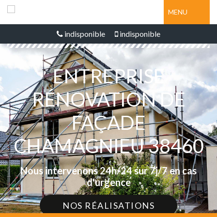
MENU
indisponible
indisponible
ENTREPRISE
RÉNOVATION DE
FAÇADE
CHAMAGNIEU 38460
Nous intervenons 24h/24 sur 7j/7 en cas
d'urgence
NOS RÉALISATIONS