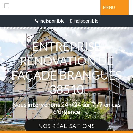
MENU
indisponible
indisponible
ENTREPRISE
RÉNOVATION DE
FAÇADE BRANGUES
38510
Nous intervenons 24h/24 sur 7j/7 en cas
d'urgence
NOS RÉALISATIONS