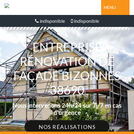
MENU
indisponible
indisponible
ENTREPRISE
RÉNOVATION DE
FAÇADE BIZONNES
38690
Nous intervenons 24h/24 sur 7j/7 en cas
d'urgence
NOS RÉALISATIONS