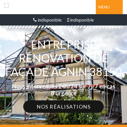
MENU
indisponible
indisponible
ENTREPRISE
RÉNOVATION DE
FAÇADE AGNIN 38150
Nous intervenons 24h/24 sur 7j/7 en cas
d'urgence
NOS RÉALISATIONS