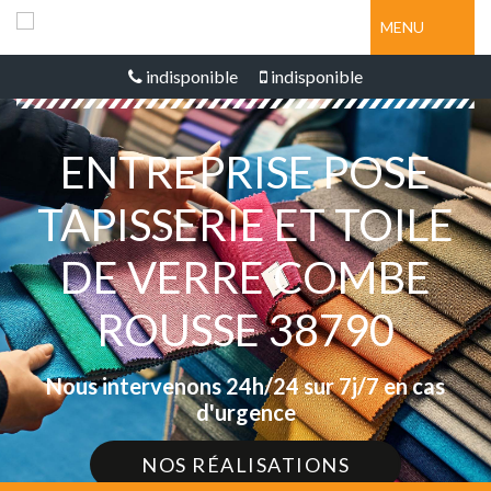
MENU
indisponible
indisponible
ENTREPRISE POSE
TAPISSERIE ET TOILE
DE VERRE COMBE
ROUSSE 38790
Nous intervenons 24h/24 sur 7j/7 en cas
d'urgence
NOS RÉALISATIONS