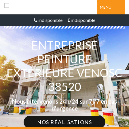
MENU
indisponible
indisponible
ENTREPRISE
PEINTURE
EXTÉRIEURE VENOSC
38520
Nous intervenons 24h/24 sur 7j/7 en cas
d'urgence
NOS RÉALISATIONS