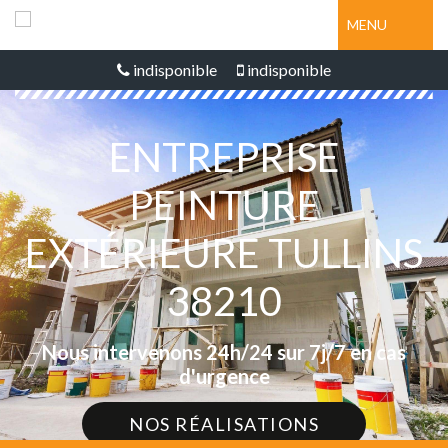
MENU
indisponible
indisponible
ENTREPRISE
PEINTURE
EXTÉRIEURE TULLINS
38210
Nous intervenons 24h/24 sur 7j/7 en cas
d'urgence
NOS RÉALISATIONS