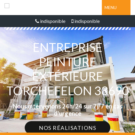
MENU
indisponible
indisponible
ENTREPRISE
PEINTURE
EXTÉRIEURE
TORCHEFELON 38690
Nous intervenons 24h/24 sur 7j/7 en cas
d'urgence
NOS RÉALISATIONS