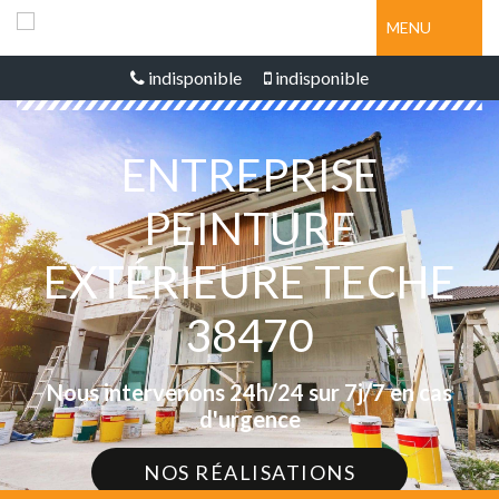
MENU
indisponible
indisponible
ENTREPRISE
PEINTURE
EXTÉRIEURE TECHE
38470
Nous intervenons 24h/24 sur 7j/7 en cas
d'urgence
NOS RÉALISATIONS