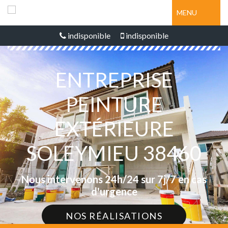
MENU
indisponible
indisponible
ENTREPRISE
PEINTURE
EXTÉRIEURE
SOLEYMIEU 38460
Nous intervenons 24h/24 sur 7j/7 en cas
d'urgence
NOS RÉALISATIONS