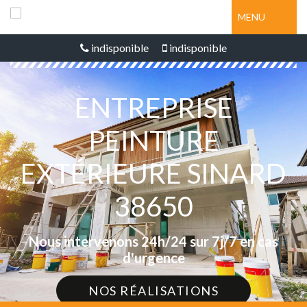
MENU
indisponible
indisponible
ENTREPRISE
PEINTURE
EXTÉRIEURE SINARD
38650
Nous intervenons 24h/24 sur 7j/7 en cas
d'urgence
NOS RÉALISATIONS