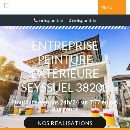
MENU
indisponible
indisponible
ENTREPRISE
PEINTURE
EXTÉRIEURE
SEYSSUEL 38200
Nous intervenons 24h/24 sur 7j/7 en cas
d'urgence
NOS RÉALISATIONS