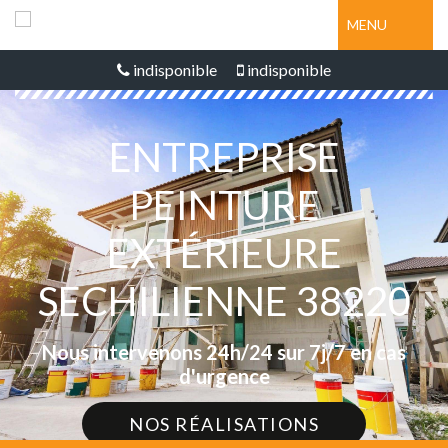
MENU
indisponible
indisponible
ENTREPRISE
PEINTURE
EXTÉRIEURE
SECHILIENNE 38220
Nous intervenons 24h/24 sur 7j/7 en cas
d'urgence
NOS RÉALISATIONS