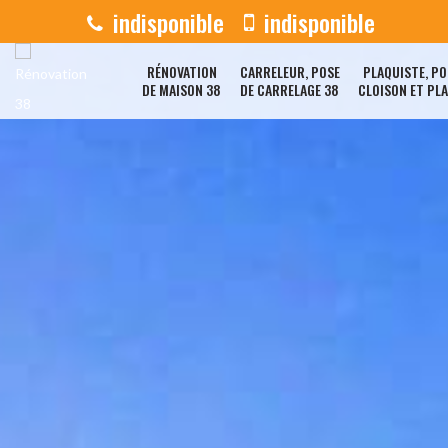
indisponible
indisponible
RÉNOVATION
CARRELEUR, POSE
PLAQUISTE, PO
DE MAISON 38
DE CARRELAGE 38
CLOISON ET PL