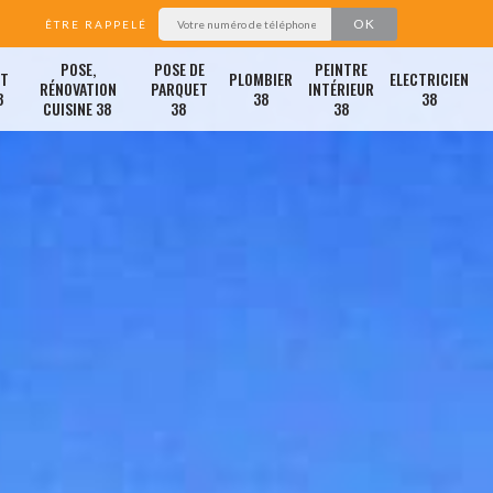
ÊTRE RAPPELÉ
POSE,
POSE DE
PEINTRE
ET
PLOMBIER
ELECTRICIEN
RÉNOVATION
PARQUET
INTÉRIEUR
8
38
38
CUISINE 38
38
38