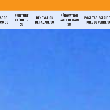
PEINTURE
RÉNOVATION
SE DE
RÉNOVATION
POSE TAPISSERIE 
EXTÉRIEURE
SALLE DE BAIN
ACO 38
DE FAÇADE 38
TOILE DE VERRE 3
38
38