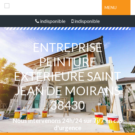
MENU
indisponible
indisponible
ENTREPRISE
PEINTURE
EXTÉRIEURE SAINT
JEAN DE MOIRANS
38430
Nous intervenons 24h/24 sur 7j/7 en cas
d'urgence