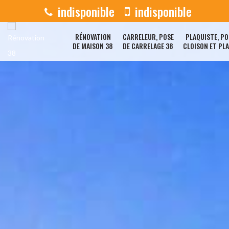
indisponible
indisponible
RÉNOVATION
CARRELEUR, POSE
PLAQUISTE, PO
DE MAISON 38
DE CARRELAGE 38
CLOISON ET PL