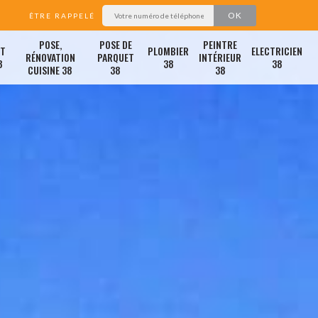
ÊTRE RAPPELÉ
POSE,
POSE DE
PEINTRE
ET
PLOMBIER
ELECTRICIEN
RÉNOVATION
PARQUET
INTÉRIEUR
8
38
38
CUISINE 38
38
38