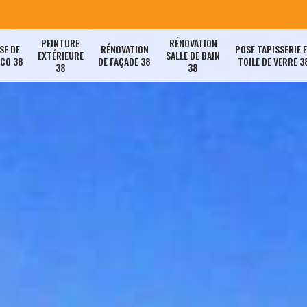
PEINTURE
RÉNOVATION
SE DE
RÉNOVATION
POSE TAPISSERIE 
EXTÉRIEURE
SALLE DE BAIN
ACO 38
DE FAÇADE 38
TOILE DE VERRE 3
38
38