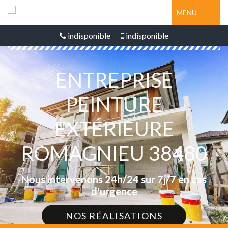
MENU
indisponible
indisponible
ENTREPRISE
PEINTURE
EXTÉRIEURE
ROMAGNIEU 38480
Nous intervenons 24h/24 sur 7j/7 en cas
d'urgence
NOS RÉALISATIONS