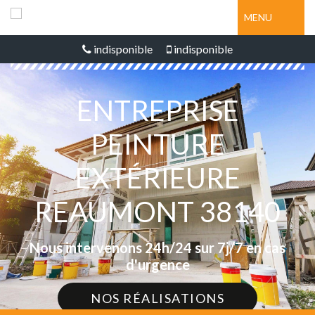
MENU
indisponible
indisponible
ENTREPRISE
PEINTURE
EXTÉRIEURE
REAUMONT 38140
Nous intervenons 24h/24 sur 7j/7 en cas
d'urgence
NOS RÉALISATIONS