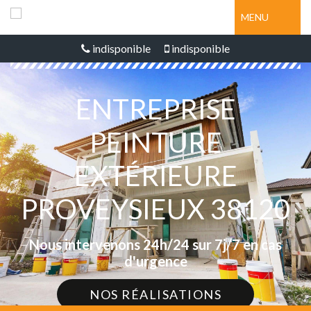
MENU
indisponible
indisponible
ENTREPRISE
PEINTURE
EXTÉRIEURE
PROVEYSIEUX 38120
Nous intervenons 24h/24 sur 7j/7 en cas
d'urgence
NOS RÉALISATIONS