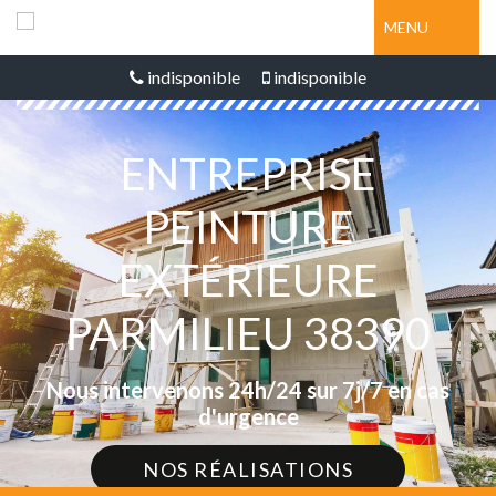
MENU
indisponible
indisponible
ENTREPRISE
PEINTURE
EXTÉRIEURE
PARMILIEU 38390
Nous intervenons 24h/24 sur 7j/7 en cas
d'urgence
NOS RÉALISATIONS