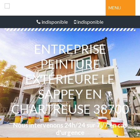
MENU
indisponible
indisponible
ENTREPRISE
PEINTURE
EXTÉRIEURE LE
SAPPEY EN
CHARTREUSE 38700
Nous intervenons 24h/24 sur 7j/7 en cas
d'urgence