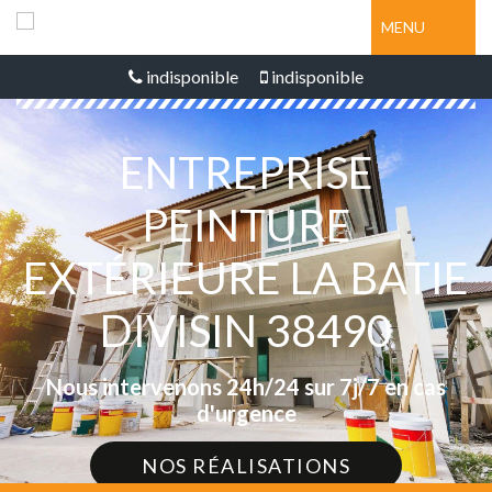
MENU
indisponible
indisponible
ENTREPRISE
PEINTURE
EXTÉRIEURE LA BATIE
DIVISIN 38490
Nous intervenons 24h/24 sur 7j/7 en cas
d'urgence
NOS RÉALISATIONS