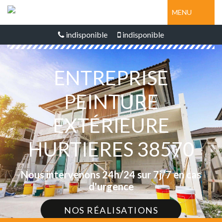
MENU
indisponible
indisponible
ENTREPRISE
PEINTURE
EXTÉRIEURE
HURTIERES 38570
Nous intervenons 24h/24 sur 7j/7 en cas
d'urgence
NOS RÉALISATIONS