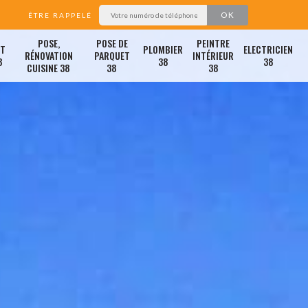
ÊTRE RAPPELÉ
POSE,
POSE DE
PEINTRE
ET
PLOMBIER
ELECTRICIEN
RÉNOVATION
PARQUET
INTÉRIEUR
8
38
38
CUISINE 38
38
38