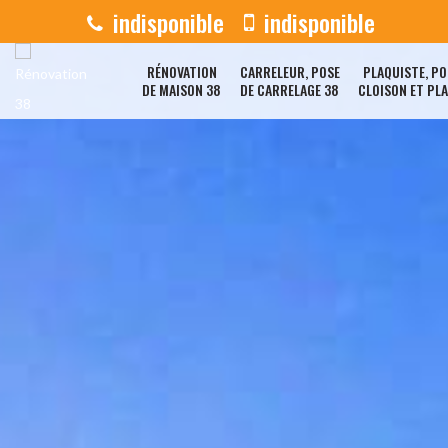
indisponible
indisponible
RÉNOVATION
CARRELEUR, POSE
PLAQUISTE, PO
DE MAISON 38
DE CARRELAGE 38
CLOISON ET PL