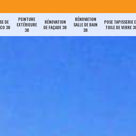
PEINTURE
RÉNOVATION
SE DE
RÉNOVATION
POSE TAPISSERIE 
EXTÉRIEURE
SALLE DE BAIN
ACO 38
DE FAÇADE 38
TOILE DE VERRE 3
38
38