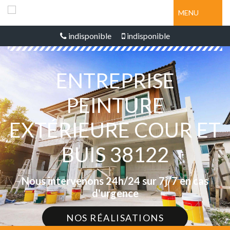
MENU
indisponible
indisponible
ENTREPRISE
PEINTURE
EXTÉRIEURE COUR ET
BUIS 38122
Nous intervenons 24h/24 sur 7j/7 en cas
d'urgence
NOS RÉALISATIONS