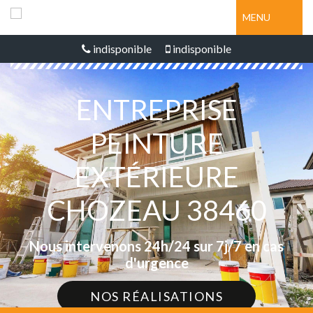
MENU
indisponible
indisponible
ENTREPRISE
PEINTURE
EXTÉRIEURE
CHOZEAU 38460
Nous intervenons 24h/24 sur 7j/7 en cas
d'urgence
NOS RÉALISATIONS