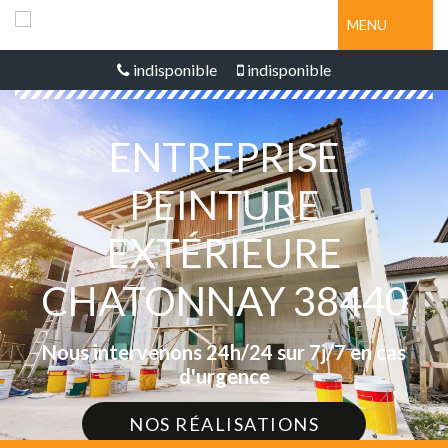
MENU
indisponible
indisponible
ENTREPRISE
PEINTURE
EXTÉRIEURE
CHATONNAY 38440
Nous intervenons 24h/24 sur 7j/7 en cas
d'urgence
NOS RÉALISATIONS