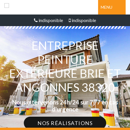
MENU
indisponible
indisponible
ENTREPRISE
PEINTURE
EXTÉRIEURE BRIE ET
ANGONNES 38320
Nous intervenons 24h/24 sur 7j/7 en cas
d'urgence
NOS RÉALISATIONS