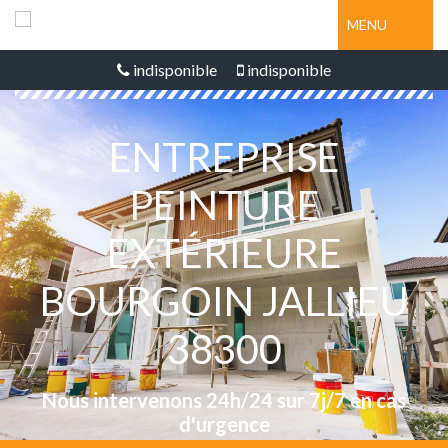
MENU
indisponible
indisponible
ENTREPRISE
PEINTURE
EXTÉRIEURE
BOURGOIN JALLIEU
38300
Nous intervenons 24h/24 sur 7j/7 en cas
d'urgence