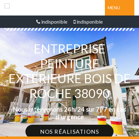
MENU
indisponible
indisponible
ENTREPRISE
PEINTURE
EXTÉRIEURE BOIS DE
ROCHE 38090
Nous intervenons 24h/24 sur 7j/7 en cas
d'urgence
NOS RÉALISATIONS