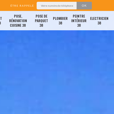
ÊTRE RAPPELÉ
POSE,
POSE DE
PEINTRE
ET
PLOMBIER
ELECTRICIEN
RÉNOVATION
PARQUET
INTÉRIEUR
8
38
38
CUISINE 38
38
38