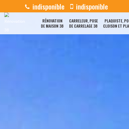
indisponible
indisponible
RÉNOVATION
CARRELEUR, POSE
PLAQUISTE, PO
DE MAISON 38
DE CARRELAGE 38
CLOISON ET PL