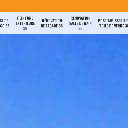
PEINTURE
RÉNOVATION
SE DE
RÉNOVATION
POSE TAPISSERIE 
EXTÉRIEURE
SALLE DE BAIN
ACO 38
DE FAÇADE 38
TOILE DE VERRE 3
38
38