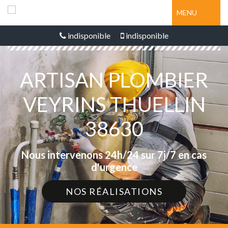
MENU
indisponible
indisponible
ARTISAN PLOMBIER
VEYRINS THUELLIN
38630
Nous intervenons 24h/24 sur 7j/7 en cas
d'urgence
NOS RÉALISATIONS