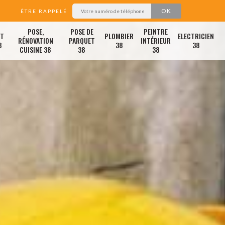
ÊTRE RAPPELÉ
POSE,
POSE DE
PEINTRE
ET
PLOMBIER
ELECTRICIEN
RÉNOVATION
PARQUET
INTÉRIEUR
8
38
38
CUISINE 38
38
38