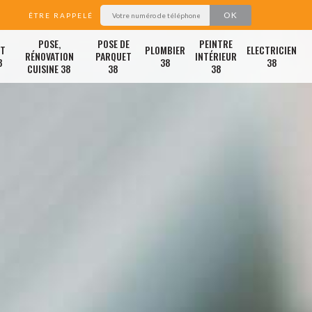
ÊTRE RAPPELÉ
POSE,
POSE DE
PEINTRE
ET
PLOMBIER
ELECTRICIEN
RÉNOVATION
PARQUET
INTÉRIEUR
8
38
38
CUISINE 38
38
38