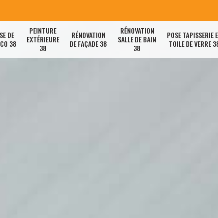
PEINTURE
RÉNOVATION
SE DE
RÉNOVATION
POSE TAPISSERIE 
EXTÉRIEURE
SALLE DE BAIN
ACO 38
DE FAÇADE 38
TOILE DE VERRE 3
38
38