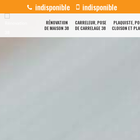
indisponible
indisponible
RÉNOVATION
CARRELEUR, POSE
PLAQUISTE, PO
DE MAISON 38
DE CARRELAGE 38
CLOISON ET PL