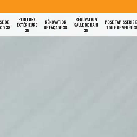
PEINTURE
RÉNOVATION
SE DE
RÉNOVATION
POSE TAPISSERIE 
EXTÉRIEURE
SALLE DE BAIN
ACO 38
DE FAÇADE 38
TOILE DE VERRE 3
38
38