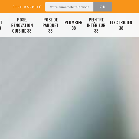
ÊTRE RAPPELÉ
POSE,
POSE DE
PEINTRE
ET
PLOMBIER
ELECTRICIEN
RÉNOVATION
PARQUET
INTÉRIEUR
8
38
38
CUISINE 38
38
38