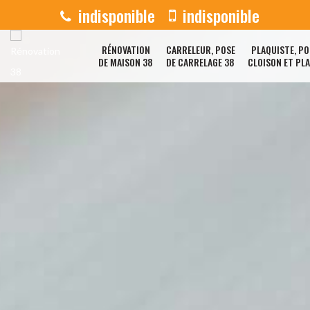
indisponible
indisponible
RÉNOVATION
CARRELEUR, POSE
PLAQUISTE, PO
DE MAISON 38
DE CARRELAGE 38
CLOISON ET PL