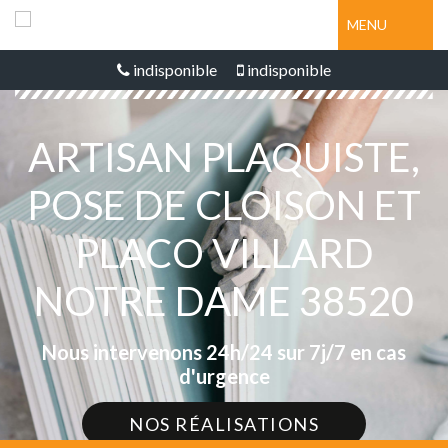
MENU
indisponible
indisponible
ARTISAN PLAQUISTE,
POSE DE CLOISON ET
PLACO VILLARD
NOTRE DAME 38520
Nous intervenons 24h/24 sur 7j/7 en cas
d'urgence
NOS RÉALISATIONS