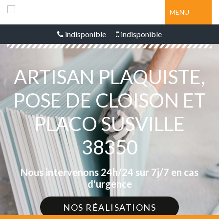
MENU
indisponible
indisponible
ARTISAN PLAQUISTE,
POSE DE CLOISON ET
PLACO SUSVILLE
38350
Nous intervenons 24h/24 sur 7j/7 en cas
d'urgence
NOS RÉALISATIONS