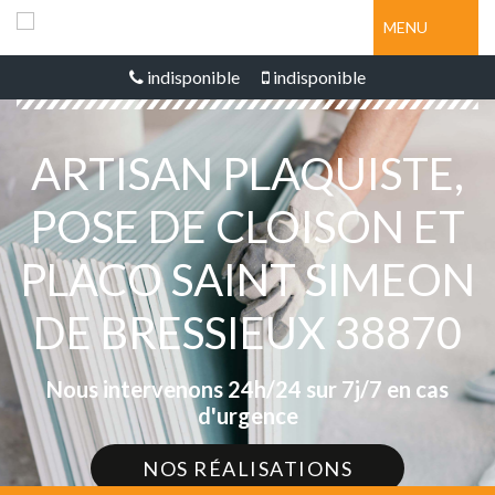
MENU
indisponible
indisponible
ARTISAN PLAQUISTE,
POSE DE CLOISON ET
PLACO SAINT SIMEON
DE BRESSIEUX 38870
Nous intervenons 24h/24 sur 7j/7 en cas
d'urgence
NOS RÉALISATIONS