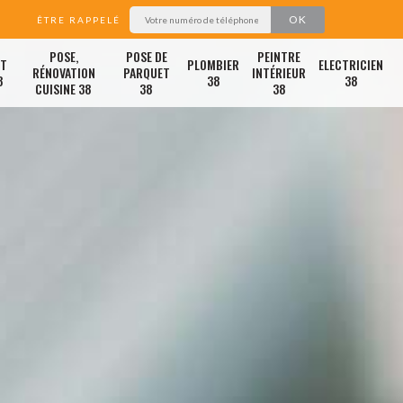
ÊTRE RAPPELÉ
POSE,
POSE DE
PEINTRE
ET
PLOMBIER
ELECTRICIEN
RÉNOVATION
PARQUET
INTÉRIEUR
8
38
38
CUISINE 38
38
38