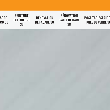
PEINTURE
RÉNOVATION
SE DE
RÉNOVATION
POSE TAPISSERIE 
EXTÉRIEURE
SALLE DE BAIN
ACO 38
DE FAÇADE 38
TOILE DE VERRE 3
38
38