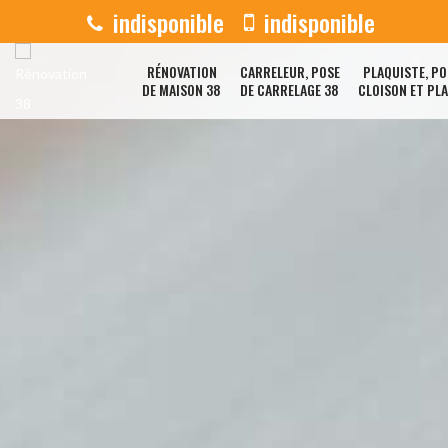
indisponible
indisponible
RÉNOVATION
CARRELEUR, POSE
PLAQUISTE, PO
DE MAISON 38
DE CARRELAGE 38
CLOISON ET PL