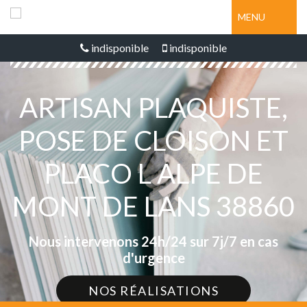
MENU
indisponible
indisponible
ARTISAN PLAQUISTE,
POSE DE CLOISON ET
PLACO L ALPE DE
MONT DE LANS 38860
Nous intervenons 24h/24 sur 7j/7 en cas
d'urgence
NOS RÉALISATIONS