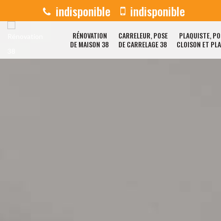
indisponible
indisponible
RÉNOVATION
CARRELEUR, POSE
PLAQUISTE, PO
DE MAISON 38
DE CARRELAGE 38
CLOISON ET PL