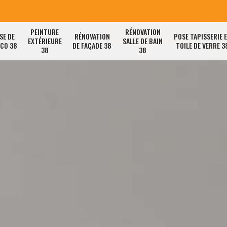
PEINTURE
RÉNOVATION
SE DE
RÉNOVATION
POSE TAPISSERIE 
EXTÉRIEURE
SALLE DE BAIN
ACO 38
DE FAÇADE 38
TOILE DE VERRE 3
38
38