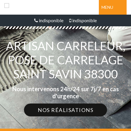
MENU
indisponible
indisponible
ARTISAN CARRELEUR,
POSE DE CARRELAGE
SAINT SAVIN 38300
Nous intervenons 24h/24 sur 7j/7 en cas
d'urgence
NOS RÉALISATIONS