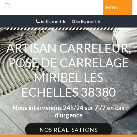
MENU
indisponible
indisponible
ARTISAN CARRELEUR,
POSE DE CARRELAGE
MIRIBEL LES
ECHELLES 38380
Nous intervenons 24h/24 sur 7j/7 en cas
d'urgence
NOS RÉALISATIONS